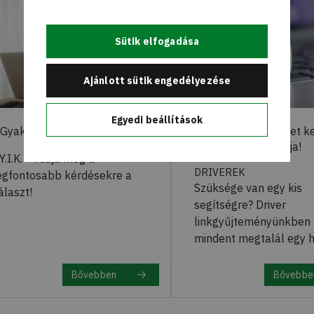
Sütik elfogadása
Ajánlott sütik engedélyezése
Egyedi beállítások
Gyakran Ismételt Kérdések
Letölthető Drivereket ke
megtalálja!
Y.I.K. - Tudja meg a
DRIVEREK
egfontosabb kérdésekre a
Szüksége van egy kis
álaszt!
segítségre? Driver
linkgyűjteményünkben
mindent megtalál egy h
Bővebben
Bővebbe