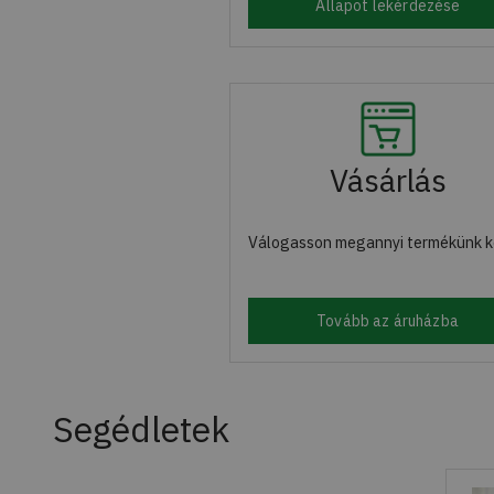
Állapot lekérdezése
Vásárlás
Válogasson megannyi termékünk k
Tovább az áruházba
Segédletek