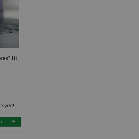
res? Itt
elyen!
n