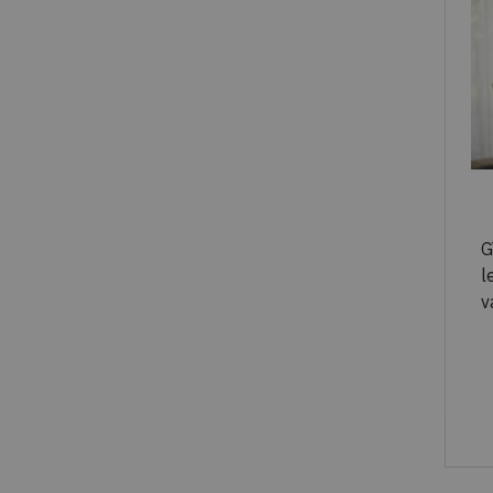
G
l
v