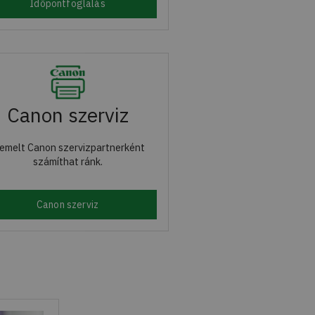
Időpontfoglalás
Canon szerviz
emelt Canon szervizpartnerként
számíthat ránk.
Canon szerviz