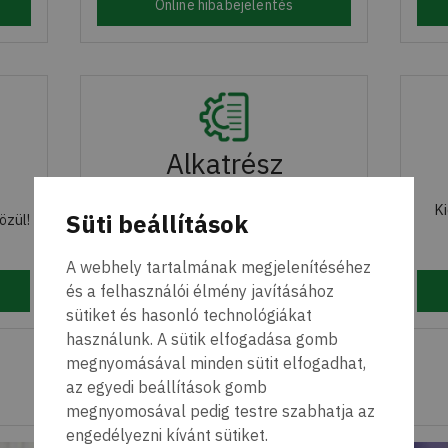
Online hibabejelentés
Alkatrész
ajánlatkérés
Ki
Süti beállítások
özül!
Meghibásodott készülék esetén kérjen
ajánlatot eredeti alkatrészeinkre.
A webhely tartalmának megjelenítéséhez
és a felhasználói élmény javításához
Ajánlatkérés
sütiket és hasonló technológiákat
használunk. A sütik elfogadása gomb
megnyomásával minden sütit elfogadhat,
az egyedi beállítások gomb
megnyomosával pedig testre szabhatja az
engedélyezni kívánt sütiket.