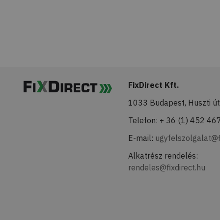
FixDirect Kft.
1033 Budapest, Huszti út
Telefon: + 36 (1) 452 46
E-mail:
ugyfelszolgalat@f
Alkatrész rendelés:
rendeles@fixdirect.hu