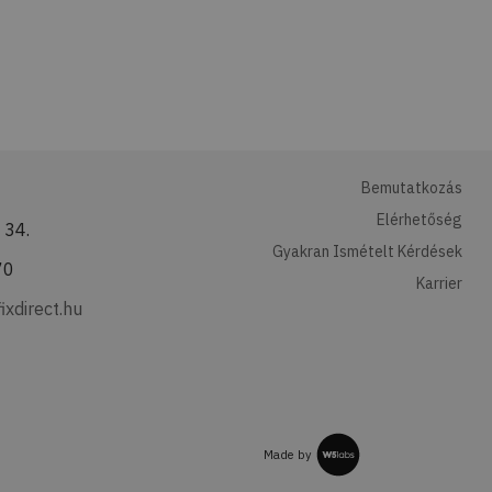
Bemutatkozás
Elérhetőség
 34.
Gyakran Ismételt Kérdések
70
Karrier
ixdirect.hu
Made by