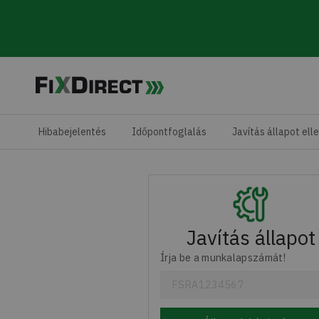
Skip to main content
Hibabejelentés
Időpontfoglalás
Javítás állapot ell
Javítás állapot
Írja be a munkalapszámát!