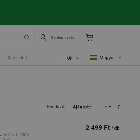
Bejelentkezés
Magyar
Kapcsolat
HUF
Rendezés
Csökkenő sorrendbe
2 499 Ft
db
ower Cord, 250V,
; 0; 0