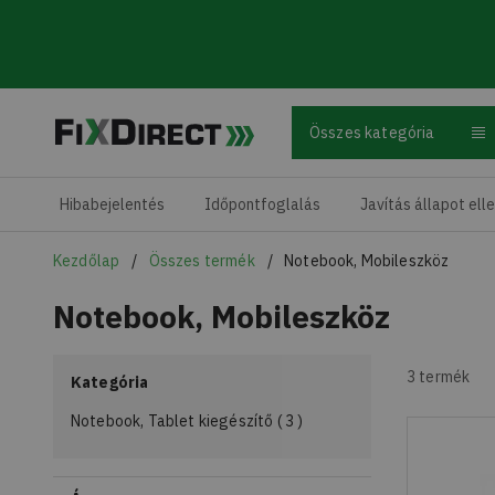
Összes kategória
Skip to main content
Hibabejelentés
Időpontfoglalás
Javítás állapot ell
Kezdőlap
Összes termék
Notebook, Mobileszköz
Notebook, Mobileszköz
Skip
3
termék
to
Kategória
products
Notebook, Tablet kiegészítő
3