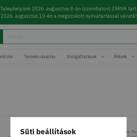
Telephelyünk 2026. augusztus 8-án (szombaton) ZÁRVA tart.
2026. augusztus 10-én a megszokott nyitvatartással várunk!
Keresés
enőrzés
Termék vásárlás
Szolgáltatások
Rólunk
CORD,PWR,250V,2.5A,1M,C5,EUR
Süti beállítások
Studio 1458 Phelps MLK Clarksfield & Arrandale; P
1M/3Ft, 3-Pin plug, EUROPE (C5 Straight Power Cord)