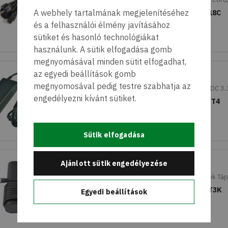
A webhely tartalmának megjelenítéséhez
Cikkszám: H718C
Gyártói cikkszám: H718C
és a felhasználói élmény javításához
Raktáron: >5 db
sütiket és hasonló technológiákat
használunk. A sütik elfogadása gomb
megnyomásával minden sütit elfogadhat,
az egyedi beállítások gomb
ADPT,AC,65W,LTON,3P,L6,4.5,RA
megnyomosával pedig testre szabhatja az
Dell 74VT4 Notebook tápegység 65 W 19.5 V/DC 3.
engedélyezni kívánt sütiket.
Cikkszám: 74VT4
Gyártói cikkszám: 74VT4
Raktáron: 2 db
Sütik elfogadása
ADPT,AC,90W,LTON,7.4,L6,V2,E5
Ajánlott sütik engedélyezése
Dell 5GT3K 90W 7.4mm Eredeti Gyári Notebook Tá
Cikkszám: 5GT3K
Gyártói cikkszám: 5GT3K
Egyedi beállítások
Raktáron: 3 db