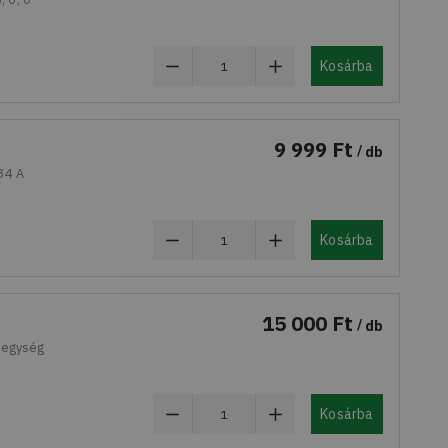
Kosárba
9 999 Ft
db
34 A
Kosárba
15 000 Ft
db
pegység
Kosárba