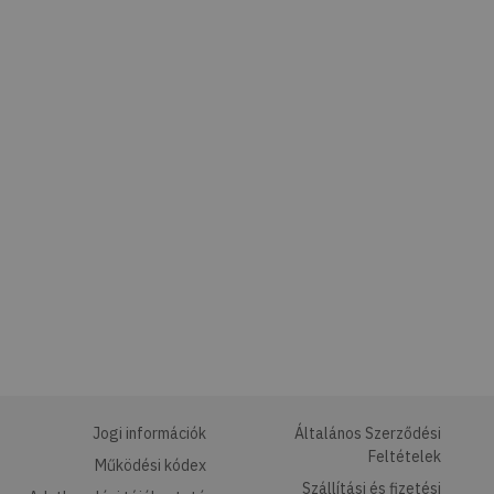
Jogi információk
Általános Szerződési
Feltételek
Működési kódex
Szállítási és fizetési