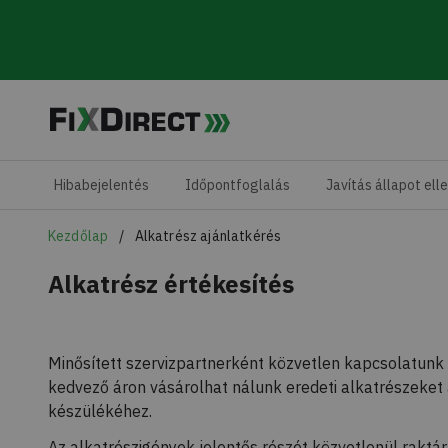
Skip to main content
Hibabejelentés
Időpontfoglalás
Javítás állapot ell
Kezdőlap
Alkatrész ajánlatkérés
Alkatrész értékesítés
Minősített szervizpartnerként közvetlen kapcsolatunk 
kedvező áron vásárolhat nálunk eredeti alkatrészeket
készülékéhez.
Az alkatrészigények jelentős részét közvetlenül raktárk