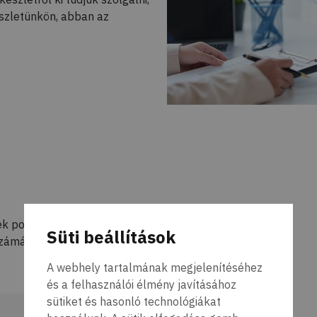
szletünkön, abban az
ék pontos adataira. Kérem adja meg a készülék
Süti beállítások
számát.(amennyiben azt nem tudja körülírás is
A webhely tartalmának megjelenítéséhez
és a felhasználói élmény javításához
sütiket és hasonló technológiákat