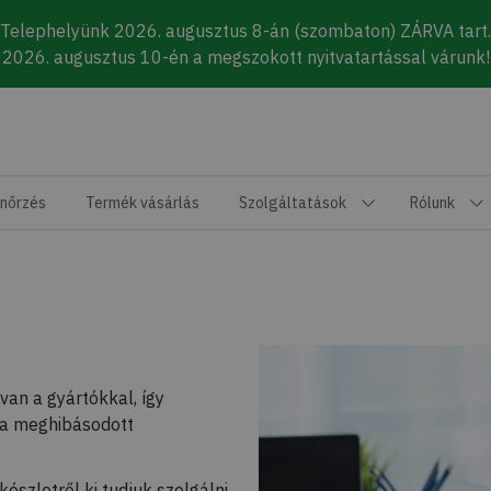
Telephelyünk 2026. augusztus 8-án (szombaton) ZÁRVA tart.
2026. augusztus 10-én a megszokott nyitvatartással várunk!
enőrzés
Termék vásárlás
Szolgáltatások
Rólunk
van a gyártókkal, így
 a meghibásodott
észletről ki tudjuk szolgálni,