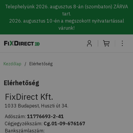
Telephelyünk 2026. augusztus 8-án (szombaton) ZÁRVA
tart.
2026. augusztus 10-én a megszokott nyitvatartással
várunk!
Skip to main content
Kezdőlap
Elérhetőség
Elérhetőség
FixDirect Kft.
1033 Budapest, Huszti út 34.
Adószám:
11776693-2-41
Cégjegyzékszám:
Cg.01-09-676167
Bankszámlaszám: