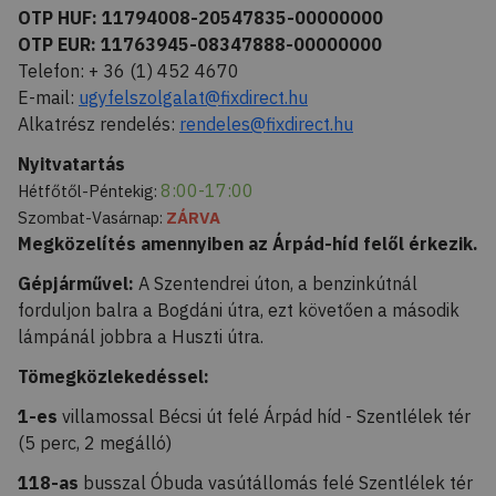
OTP HUF: 11794008-20547835-00000000
OTP EUR: 11763945-08347888-00000000
Telefon: + 36 (1) 452 4670
E-mail:
ugyfelszolgalat@fixdirect.hu
Alkatrész rendelés:
rendeles@fixdirect.hu
Nyitvatartás
8:00-17:00
Hétfőtől-
Péntekig:
Szombat-Vasárnap:
ZÁRVA
Megközelítés amennyiben az Árpád-híd felől érkezik.
Gépjárművel:
A Szentendrei úton, a benzinkútnál
forduljon balra a Bogdáni útra, ezt követően a második
lámpánál jobbra a Huszti útra.
Tömegközlekedéssel:
1-es
villamossal Bécsi út felé Árpád híd - Szentlélek tér
(5 perc, 2 megálló)
118-as
busszal Óbuda vasútállomás felé Szentlélek tér