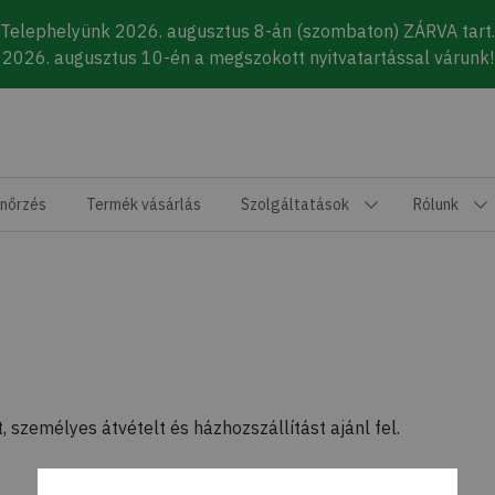
Telephelyünk 2026. augusztus 8-án (szombaton) ZÁRVA tart.
2026. augusztus 10-én a megszokott nyitvatartással várunk!
enőrzés
Termék vásárlás
Szolgáltatások
Rólunk
, személyes átvételt és házhozszállítást ajánl fel.