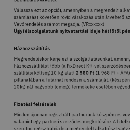
Válassza ezt az opciót, amennyiben a megrendelt alkat
számlázást követően rövid várakozás után átvehető az 
Vevőrendelés számot megadja. (VRxxxxxx)
Ügyfélszolgálatunk nyitvatartási ideje hétfőtől pén
Házhozszállítás
Megrendeléskor kérje ezt a szolgáltatásunkat, amenny
házhozszállítást több (a FixDirect Kft-vel szerződésbe
szállítási költség 10 kg alatt
2 580 Ft
(1 968 Ft + ÁFA)
pillanatában a futárnál rendezni a számláját. (készp
10kg-nál nagyobb tömegű termékeke esetében egyedi s
Fizetési feltételek
Minden újonnan regisztrált partnerünk készpénzes vev
valamint egy partneri szerződés megkötésére. A hitel
szeretne regisztrálni, de a megrendelt alkatrészt vag