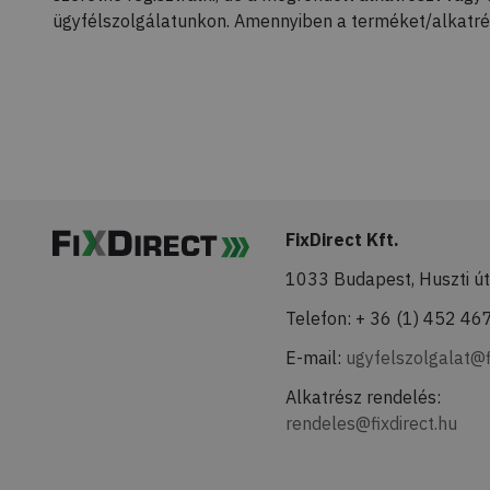
ügyfélszolgálatunkon. Amennyiben a terméket/alkatrés
FixDirect Kft.
1033 Budapest, Huszti út
Telefon: + 36 (1) 452 46
E-mail:
ugyfelszolgalat@f
Alkatrész rendelés:
rendeles@fixdirect.hu