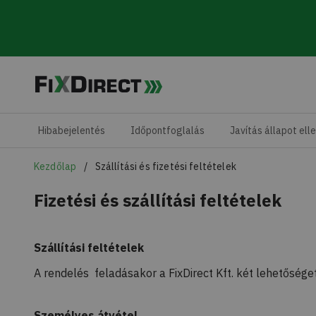
Skip to main content
Hibabejelentés
Időpontfoglalás
Javítás állapot ell
Kezdőlap
Szállítási és fizetési feltételek
Fizetési és szállítási feltételek
Szállítási feltételek
A rendelés feladásakor a FixDirect Kft. két lehetőséget
Személyes átvétel