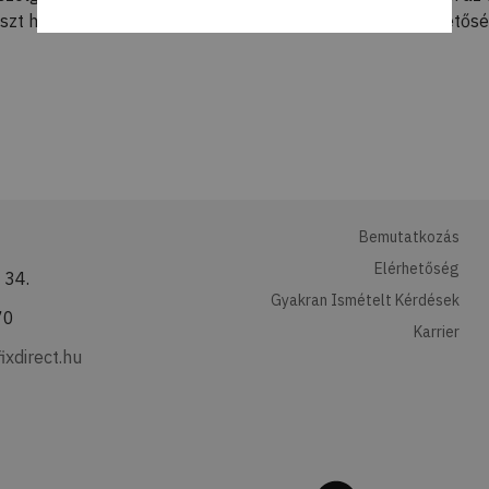
zt házhozszállítással kéri abban az esetben Önnek lehetőség
Bemutatkozás
Elérhetőség
 34.
Gyakran Ismételt Kérdések
70
Karrier
ixdirect.hu