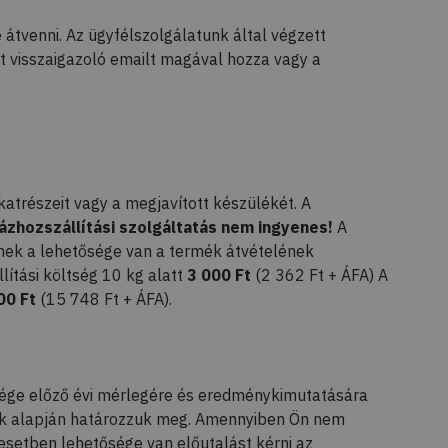
átvenni. Az ügyfélszolgálatunk által végzett
tt visszaigazoló emailt magával hozza vagy a
atrészeit vagy a megjavított készülékét. A
ázhozszállítási szolgáltatás nem ingyenes!
A
nnek a lehetősége van a termék átvételének
lítási költség 10 kg alatt
3 000 Ft
(2 362 Ft + ÁFA) A
00 Ft
(15 748 Ft + ÁFA).
 cége előző évi mérlegére és eredménykimutatására
umok alapján határozzuk meg. Amennyiben Ön nem
esetben lehetősége van előutalást kérni az