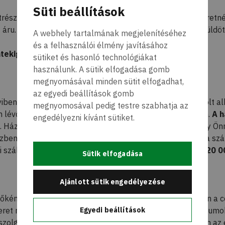
Süti beállítások
részeket Ön a Huszti út 34. szám alatt személyesen szeretné 
áru. Segítségünkre lehet azzal, ha a rendszerünk által küldö
A webhely tartalmának megjelenítéséhez
és a felhasználói élmény javításához
tekig: 8:00 - 17:00
.
sütiket és hasonló technológiákat
használunk. A sütik elfogadása gomb
megnyomásával minden sütit elfogadhat,
az egyedi beállítások gomb
iben házhozszállítással szeretné megkapni a megvásárolt alk
megnyomosával pedig testre szabhatja az
n lévő) gyorsszolgálat végzi az áru terjedelmétől függően.
A h
engedélyezni kívánt sütiket.
. Házhozszállítás esetén
utánvétes
számlát is kérhet, így Ö
énzben vagy bankkártyával)
Utánvétes fizetés
esetében a szál
zállítási díjjal dolgozunk, amelynek minimális összege
20 0
Sütik elfogadása
Ajánlott sütik engedélyezése
őként kerül rögzítésre. Átutalásos fizetéshez szükség van a
Egyedi beállítások
keret nagyságát és a fizetési határidőt a leadott dokument
y szolgáltatást nem készpénzben szeretné rendezni, abban az 