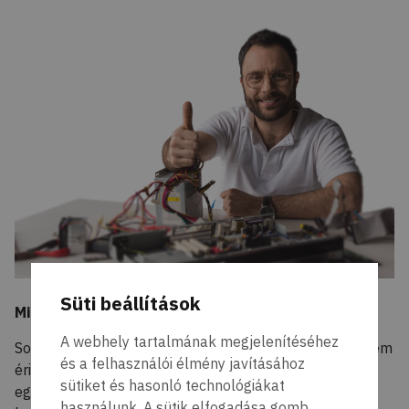
Süti beállítások
Miért minket válasszon?
A webhely tartalmának megjelenítéséhez
Sokan gondolják úgy, hogy a garancia lejártával már nem
és a felhasználói élmény javításához
éri meg márkaszervizbe vinni készülékeiket, és inkább
sütiket és hasonló technológiákat
egy általános szervizre bízzák a javítást. Számos
használunk. A sütik elfogadása gomb