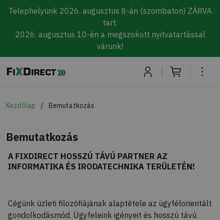
Telephelyünk 2026. augusztus 8-án (szombaton) ZÁRVA
tart.
2026. augusztus 10-én a megszokott nyitvatartással
várunk!
Skip to main content
Kezdőlap
Bemutatkozás
Bemutatkozás
A FIXDIRECT HOSSZÚ TÁVÚ PARTNER AZ
INFORMATIKA ÉS IRODATECHNIKA TERÜLETÉN!
Cégünk üzleti filozófiájának alaptétele az ügyfélorientált
gondolkodásmód. Ügyfeleink igényeit és hosszú távú