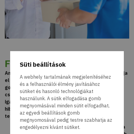
Fontos!
Süti beállítások
Amennyiben a terméket futárszolgálat útján juttatja
A webhely tartalmának megjelenítéséhez
el a FixDirect Kft.-hez, abban az esetben
és a felhasználói élmény javításához
gondoskodjon a készülék biztonságos
sütiket és hasonló technológiákat
csomagolásáról valamint a mellékelje a garancia
használunk. A sütik elfogadása gomb
igazolásához szükséges dokumentumokat,
megnyomásával minden sütit elfogadhat,
hibaleírást és kontaktadatokat (név, cím,
az egyedi beállítások gomb
telefonszám és e-mail cím).
megnyomosával pedig testre szabhatja az
Garanciális ASUS és DELL készülék esetében a
engedélyezni kívánt sütiket.