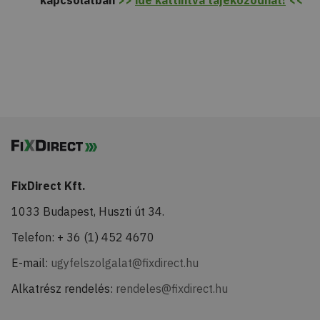
kapcsolatban
>>
ide kattintva tájékozódhat!
<<
FixDirect Kft.
1033 Budapest, Huszti út 34.
Telefon: + 36 (1) 452 4670
E-mail:
ugyfelszolgalat@fixdirect.hu
Alkatrész rendelés:
rendeles@fixdirect.hu