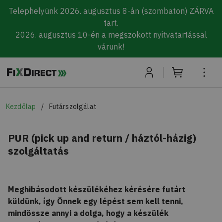
Telephelyünk 2026. augusztus 8-án (szombaton) ZÁRVA
tart.
2026. augusztus 10-én a megszokott nyitvatartással
várunk!
Skip to main content
Kezdőlap
Futárszolgálat
PUR (pick up and return / háztól-házig)
szolgáltatás
Meghibásodott készülékéhez kérésére futárt
küldünk, így Önnek egy lépést sem kell tenni,
mindössze annyi a dolga, hogy a készülék