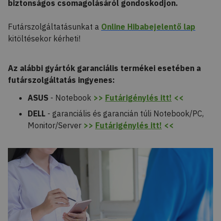
biztonságos csomagolásáról gondoskodjon.
Futárszolgáltatásunkat a
Online Hibabejelentő lap
kitöltésekor kérheti!
Az alábbi gyártók garanciális termékei esetében a
futárszolgáltatás ingyenes:
ASUS
- Notebook
>>
Futárigénylés itt!
<<
DELL
- garanciális és garancián túli Notebook/PC,
Monitor/Server
>>
Futárigénylés itt!
<<