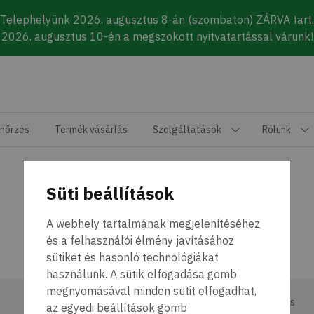
Telephelyünk 2026. augusztus 8-án (szombaton) ZÁRVA tart.
2026. augusztus 10-én a megszokott nyitvatartással várunk!
enőrzés
Termék vásárlás
Szolgáltatások
Rólunk
Süti beállítások
A webhely tartalmának megjelenítéséhez
és a felhasználói élmény javításához
sütiket és hasonló technológiákat
használunk. A sütik elfogadása gomb
megnyomásával minden sütit elfogadhat,
Bemutatkozás
az egyedi beállítások gomb