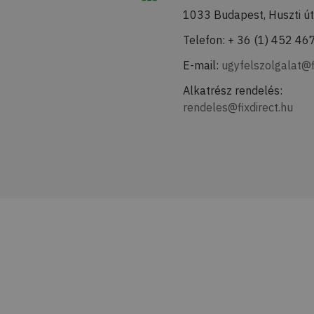
1033 Budapest, Huszti út
Telefon: + 36 (1) 452 46
E-mail:
ugyfelszolgalat@f
Alkatrész rendelés:
rendeles@fixdirect.hu