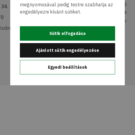
Elérhetőség
megnyomosával pedig testre szabhatja az
 34.
engedélyezni kívánt sütiket.
Gyakran Ismételt Kérdések
70
Karrier
ixdirect.hu
Sütik elfogadása
Ajánlott sütik engedélyezése
Egyedi beállítások
Made by