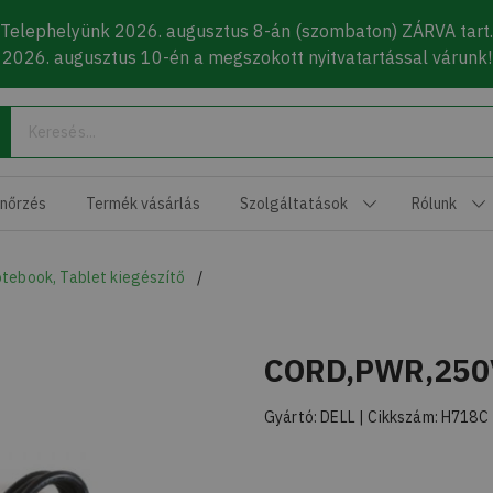
Telephelyünk 2026. augusztus 8-án (szombaton) ZÁRVA tart.
2026. augusztus 10-én a megszokott nyitvatartással várunk!
Keresés
enőrzés
Termék vásárlás
Szolgáltatások
Rólunk
tebook, Tablet kiegészítő
CORD,PWR,250V
Gyártó:
DELL
| Cikkszám:
H718C