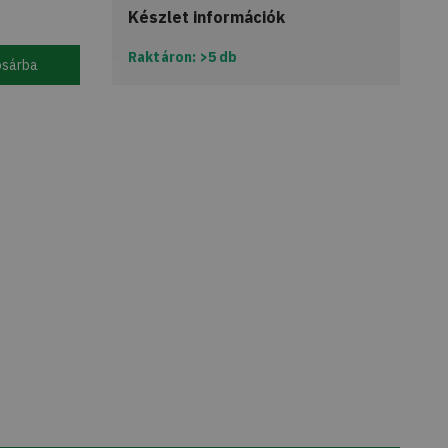
Készlet információk
Raktáron: >5 db
osárba