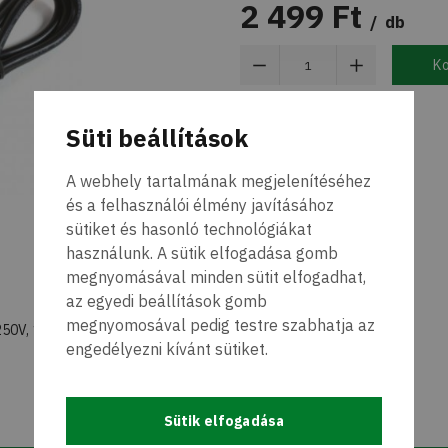
2 499 Ft
db
K
Süti beállítások
A webhely tartalmának megjelenítéséhez
és a felhasználói élmény javításához
sütiket és hasonló technológiákat
használunk. A sütik elfogadása gomb
megnyomásával minden sütit elfogadhat,
az egyedi beállítások gomb
megnyomosával pedig testre szabhatja az
50V, 1M/3Ft, 3-Pin plug,
engedélyezni kívánt sütiket.
Sütik elfogadása
Specifikáció