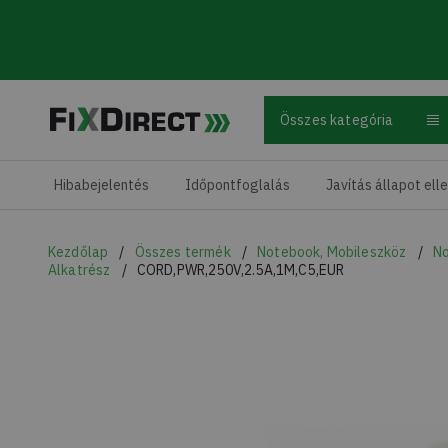
Összes kategória
Skip to main content
Hibabejelentés
Időpontfoglalás
Javítás állapot ell
Kezdőlap
Összes termék
Notebook, Mobileszköz
No
Alkatrész
CORD,PWR,250V,2.5A,1M,C5,EUR