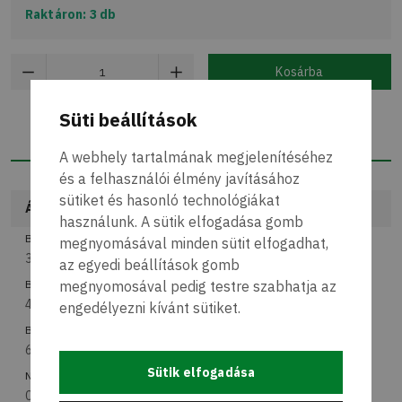
Raktáron: 3 db
Kosárba
Süti beállítások
Specifikáció
A webhely tartalmának megjelenítéséhez
és a felhasználói élmény javításához
sütiket és hasonló technológiákat
Általános információ
használunk. A sütik elfogadása gomb
Bruttó szélesség
megnyomásával minden sütit elfogadhat,
30 cm
az egyedi beállítások gomb
megnyomosával pedig testre szabhatja az
Bruttó magasság
40 cm
engedélyezni kívánt sütiket.
Bruttó mélység
6 cm
Sütik elfogadása
Nettó súly
0.4442 kg