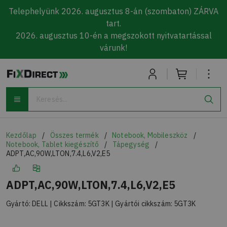
Telephelyünk 2026. augusztus 8-án (szombaton) ZÁRVA
tart.
2026. augusztus 10-én a megszokott nyitvatartással
várunk!
Skip to main content
Keresés
Kezdőlap
Összes termék
Notebook, Mobileszköz
Notebook, Tablet kiegészítő
Tápegység
ADPT,AC,90W,LTON,7.4,L6,V2,E5
ADPT,AC,90W,LTON,7.4,L6,V2,E5
Gyártó:
DELL
| Cikkszám:
5GT3K
| Gyártói cikkszám:
5GT3K