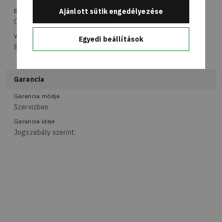
Ajánlott sütik engedélyezése
Bruttó súly
0.5 kg
Vámtarifaszám
Egyedi beállítások
8504403090
Garancia
Garancia módja
Szervizben
Garancia ideje
Jogszabály szerint: